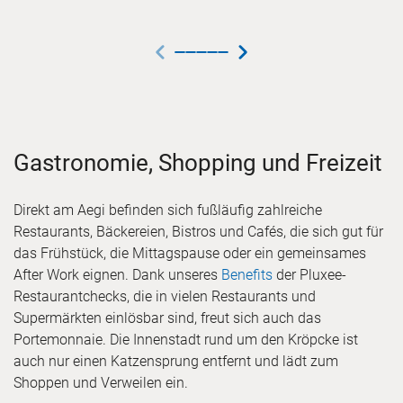
Zurück
Zurück-Button ist deaktiviert, da Sie si
Slide
1
Weiter
von
5
Aktueller Slide. Drücken Sie Enter o
Gastronomie, Shopping und Freizeit
Direkt am Aegi befinden sich fußläufig zahlreiche
Restaurants, Bäckereien, Bistros und Cafés, die sich gut für
das Frühstück, die Mittagspause oder ein gemeinsames
After Work eignen. Dank unseres
Benefits
der Pluxee-
Restaurantchecks, die in vielen Restaurants und
Supermärkten einlösbar sind, freut sich auch das
Portemonnaie. Die Innenstadt rund um den Kröpcke ist
auch nur einen Katzensprung entfernt und lädt zum
Shoppen und Verweilen ein.