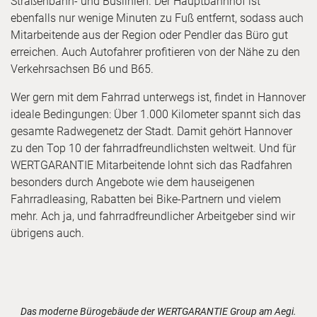
Straßenbahn- und Buslinien. Der Hauptbahnhof ist
ebenfalls nur wenige Minuten zu Fuß entfernt, sodass auch
Mitarbeitende aus der Region oder Pendler das Büro gut
erreichen. Auch Autofahrer profitieren von der Nähe zu den
Verkehrsachsen B6 und B65.
Wer gern mit dem Fahrrad unterwegs ist, findet in Hannover
ideale Bedingungen: Über 1.000 Kilometer spannt sich das
gesamte Radwegenetz der Stadt. Damit gehört Hannover
zu den Top 10 der fahrradfreundlichsten weltweit. Und für
WERTGARANTIE Mitarbeitende lohnt sich das Radfahren
besonders durch Angebote wie dem hauseigenen
Fahrradleasing, Rabatten bei Bike-Partnern und vielem
mehr. Ach ja, und fahrradfreundlicher Arbeitgeber sind wir
übrigens auch.
Zum Wechseln der Karten die Pfeiltasten links und rechts, Po
Das moderne Bürogebäude der WERTGARANTIE Group am Aegi.