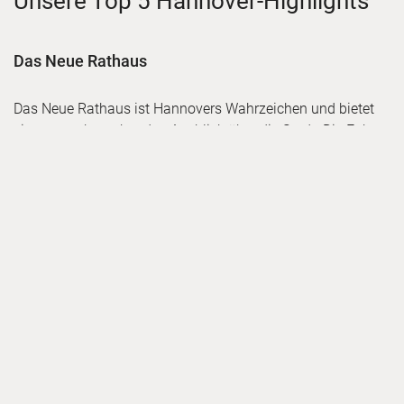
Unsere Top 5 Hannover-Highlights
Das Neue Rathaus
Das Neue Rathaus ist Hannovers Wahrzeichen und bietet
einen atemberaubenden Ausblick über die Stadt. Die Fahrt
mit dem Bogenaufzug ist weltweit einzigartig und ein
Besuch des Maschparks hinter dem Rathaus lohnt sich
auch.
Die Herrenhäuser Gärten
Die Herrenhäuser Gärten zählen zu den bedeutendsten
Barockgärten Europas. Flaniere zwischen Blumenbeeten,
Wasserfontänen und Rosengärten und besuche das
Schloss Herrenhausen, die ehemalige Sommerresidenz der
Welfen.