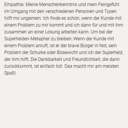
Empathie. Meine Menschenkenntnis und mein Feingefühl
im Umgang mit den verschiedenen Personen und Typen
hilft mir ungemein. Ich finde es schön, wenn der Kunde mit
einem Problem zu mir kommt und ich dann für und mit ihm
zusammen an einer Lösung arbeiten kann. Um bei der
Superhelden-Metapher zu bleiben: Wenn der Kunde mit
einem Problem anruft, ist er der brave Bürger in Not, sein
Problem der Schurke oder Bösewicht und ich der Superheld,
der ihm hilft. Die Dankbarkeit und Freundlichkeit, die dann
zurückkommt, ist einfach toll. Das macht mir am meisten
Spaß!
Was motiviert dich an langen und
stressigen Tagen?
Mich siehst du selten mal mit einem langen Gesicht und
finsterer Miene, aber klar, solche Tage kenne ich auch. Ich